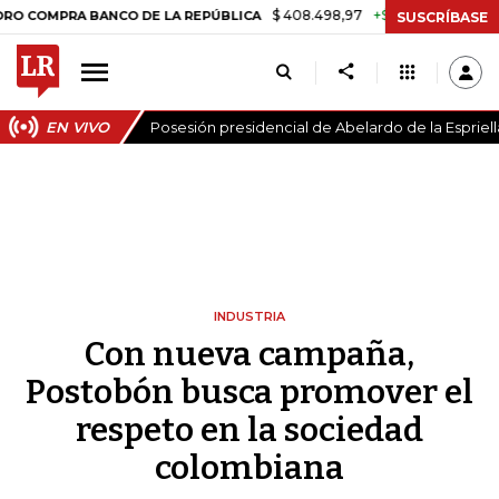
$ 408.498,97
+$ 8.753,81
+2,19%
PRA BANCO DE LA REPÚBLICA
TA
SUSCRÍBASE
EN VIVO
Posesión presidencial de Abelardo de la Espriell
INDUSTRIA
Con nueva campaña,
Postobón busca promover el
respeto en la sociedad
colombiana