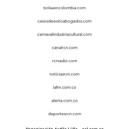
bolsaencolombia.com
casosdeexitoabogados.com
carnavalindustriacultural.com
canalrcn.com
rcnradio.com
noticiasrcn.com
lafm.com.co
alerta.com.co
deportesrcn.com