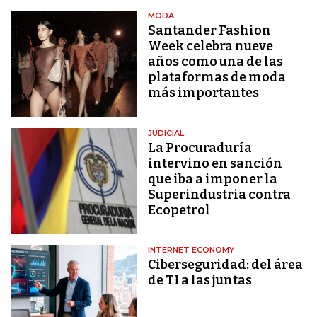
MODA
Santander Fashion
Week celebra nueve
años como una de las
plataformas de moda
más importantes
JUDICIAL
La Procuraduría
intervino en sanción
que iba a imponer la
Superindustria contra
Ecopetrol
INTERNET ECONOMY
Ciberseguridad: del área
de TI a las juntas