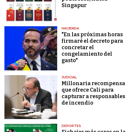
Singapur
HACIENDA
"En las próximas horas
firmaré el decreto para
concretar el
congelamiento del
gasto"
JUDICIAL
Millonaria recompensa
que ofrece Cali para
capturar a responsables
de incendio
DEPORTES
Fichajes más caros en la