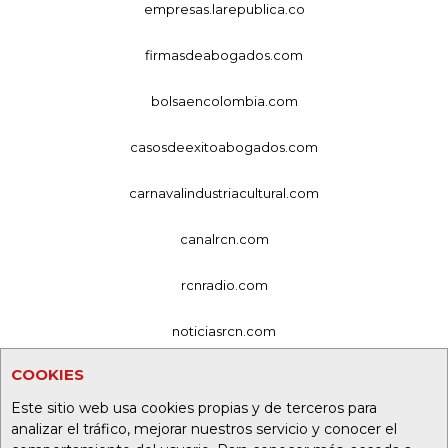
empresas.larepublica.co
firmasdeabogados.com
bolsaencolombia.com
casosdeexitoabogados.com
carnavalindustriacultural.com
canalrcn.com
rcnradio.com
noticiasrcn.com
COOKIES
lafm.com.co
Este sitio web usa cookies propias y de terceros para
alerta.com.co
analizar el tráfico, mejorar nuestros servicio y conocer el