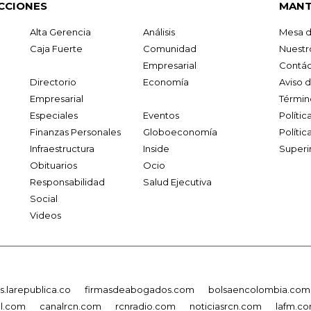
CCIONES
MANT
Alta Gerencia
Análisis
Mesa d
Caja Fuerte
Comunidad
Nuestr
Empresarial
Contác
Directorio
Economía
Aviso 
Empresarial
Términ
Especiales
Eventos
Políti
Finanzas Personales
Globoeconomía
Polític
Infraestructura
Inside
Superi
Obituarios
Ocio
Responsabilidad
Salud Ejecutiva
Social
Videos
.larepublica.co
firmasdeabogados.com
bolsaencolombia.com
al.com
canalrcn.com
rcnradio.com
noticiasrcn.com
lafm.c