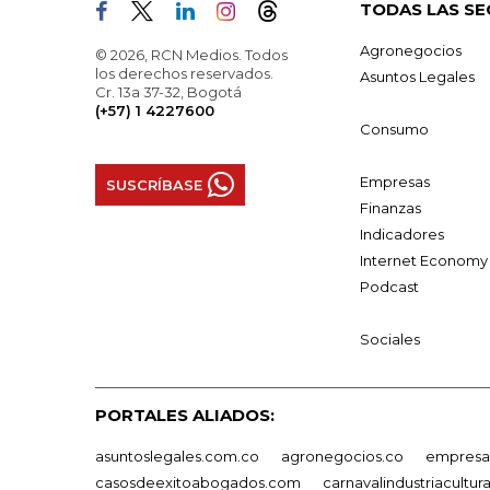
TODAS LAS SE
Agronegocios
© 2026, RCN Medios. Todos
los derechos reservados.
Asuntos Legales
Cr. 13a 37-32, Bogotá
(+57) 1 4227600
Consumo
Empresas
SUSCRÍBASE
Finanzas
Indicadores
Internet Economy
Podcast
Sociales
PORTALES ALIADOS:
asuntoslegales.com.co
agronegocios.co
empresas
casosdeexitoabogados.com
carnavalindustriacultur