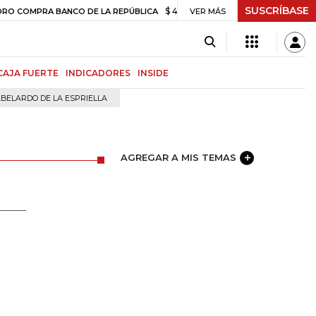
SUSCRÍBASE
$ 408.498,97
+$ 8.753,81
+2,19%
RA BANCO DE LA REPÚBLICA
VER MÁS
TAS
CAJA FUERTE
INDICADORES
INSIDE
BELARDO DE LA ESPRIELLA
AGREGAR A MIS TEMAS