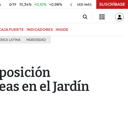
SUSCRÍBASE
10,34%
+0,10%
+0,98%
$ 416,86
+$ 0,05
+0,01%
TF
UVR
VER MÁS
BIT
CAJA FUERTE
INDICADORES
INSIDE
RICA LATINA
MOROSIDAD
xposición
as en el Jardín