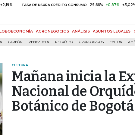
29,66%
+0,87%
+3,02%
TASA DE USURA CRÉDITO CONSUMO
D
LOBOECONOMÍA
AGRONEGOCIOS
ANÁLISIS
ASUNTOS LEGALES
ÍA
CARBÓN
VENEZUELA
PETRÓLEO
GRUPO ARGOS
EBITDA
AMÉ
CULTURA
Mañana inicia la E
Nacional de Orquíde
Botánico de Bogotá