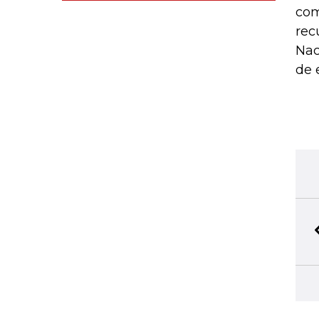
com
rec
Nac
de 