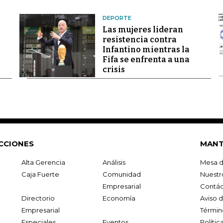
DEPORTE
Las mujeres lideran
resistencia contra
Infantino mientras la
Fifa se enfrenta a una
crisis
CCIONES
MANT
Alta Gerencia
Análisis
Mesa d
Caja Fuerte
Comunidad
Nuestr
Empresarial
Contác
Directorio
Economía
Aviso 
Empresarial
Términ
Especiales
Eventos
Políti