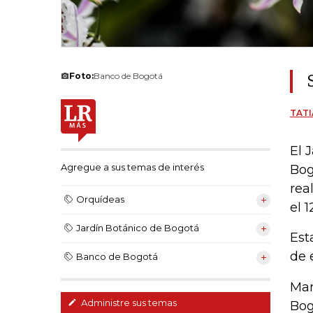
Foto:
Banco de Bogotá
TATI
El 
Agregue a sus temas de interés
Bog
rea
Orquídeas
el 
Jardín Botánico de Bogotá
Est
de 
Banco de Bogotá
Mar
Administre sus temas
Bog