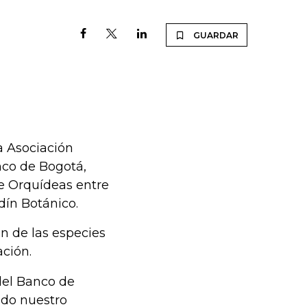
GUARDAR
a Asociación
nco de Bogotá,
de Orquídeas entre
rdín Botánico.
n de las especies
ación.
del Banco de
ndo nuestro