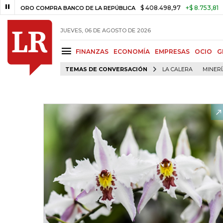
$ 408.498,97
+$ 8.753,81
+2,19%
ORO COMPRA BANCO DE LA REPÚBLICA
JUEVES, 06 DE AGOSTO DE 2026
FINANZAS
ECONOMÍA
EMPRESAS
OCIO
G
TEMAS DE CONVERSACIÓN
LA CALERA
MINER