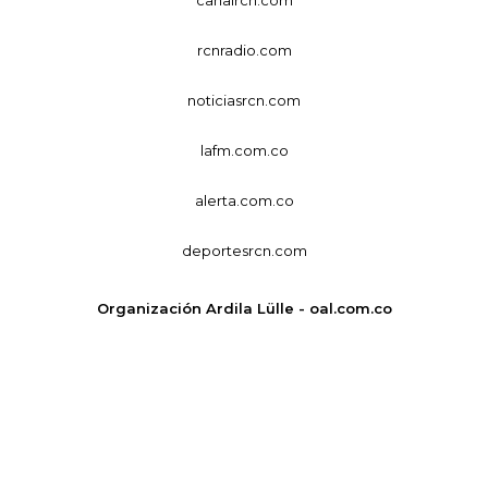
canalrcn.com
rcnradio.com
noticiasrcn.com
lafm.com.co
alerta.com.co
deportesrcn.com
Organización Ardila Lülle - oal.com.co