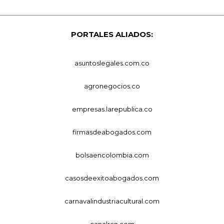
PORTALES ALIADOS:
asuntoslegales.com.co
agronegocios.co
empresas.larepublica.co
firmasdeabogados.com
bolsaencolombia.com
casosdeexitoabogados.com
carnavalindustriacultural.com