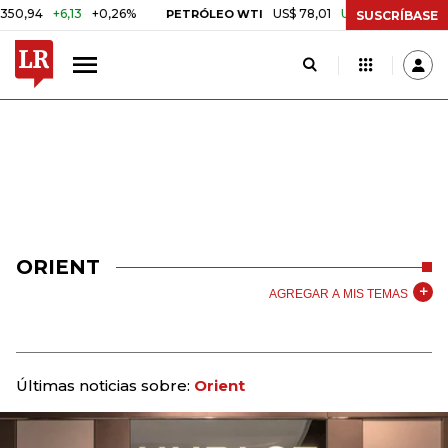
94
+6,13
+0,26%
US$ 78,01
US$ 2,92
+3,89%
PETRÓLEO WTI
SUSCRÍBASE
ORIENT
AGREGAR A MIS TEMAS
Últimas noticias sobre:
Orient