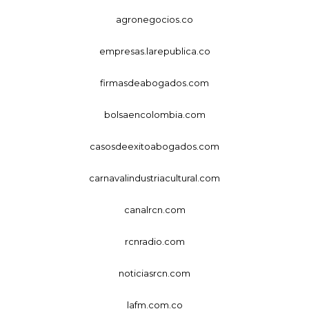
agronegocios.co
empresas.larepublica.co
firmasdeabogados.com
bolsaencolombia.com
casosdeexitoabogados.com
carnavalindustriacultural.com
canalrcn.com
rcnradio.com
noticiasrcn.com
lafm.com.co