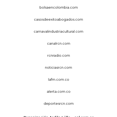
bolsaencolombia.com
casosdeexitoabogados.com
carnavalindustriacultural.com
canalrcn.com
rcnradio.com
noticiasrcn.com
lafm.com.co
alerta.com.co
deportesrcn.com