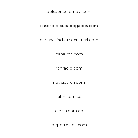
bolsaencolombia.com
casosdeexitoabogados.com
carnavalindustriacultural.com
canalrcn.com
rcnradio.com
noticiasrcn.com
lafm.com.co
alerta.com.co
deportesrcn.com