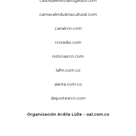
casosdeexitoabogados.com
carnavalindustriacultural.com
canalrcn.com
rcnradio.com
noticiasrcn.com
lafm.com.co
alerta.com.co
deportesrcn.com
Organización Ardila Lülle - oal.com.co