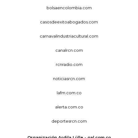
bolsaencolombia.com
casosdeexitoabogados.com
carnavalindustriacultural.com
canalrcn.com
rcnradio.com
noticiasrcn.com
lafm.com.co
alerta.com.co
deportesrcn.com
Organización Ardila Lülle - oal.com.co