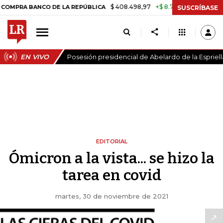
$ 408.498,97
+$ 8.753,81
+2,19%
 BANCO DE LA REPÚBLICA
TASA 
SUSCRÍBASE
EN VIVO
Posesión presidencial de Abelardo de la Espriell
EDITORIAL
Ómicron a la vista... se hizo la
tarea en covid
martes, 30 de noviembre de 2021