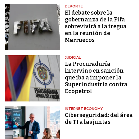
DEPORTE
El debate sobre la
gobernanza de la Fifa
sobrevivirá a la tregua
en la reunión de
Marruecos
JUDICIAL
La Procuraduría
intervino en sanción
que iba a imponer la
Superindustria contra
Ecopetrol
INTERNET ECONOMY
Ciberseguridad: del área
de TI a las juntas