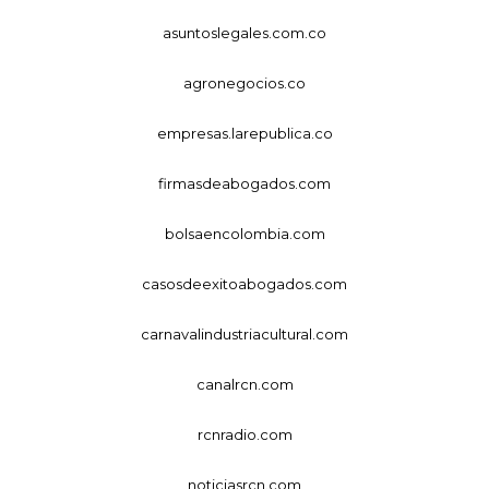
asuntoslegales.com.co
agronegocios.co
empresas.larepublica.co
firmasdeabogados.com
bolsaencolombia.com
casosdeexitoabogados.com
carnavalindustriacultural.com
canalrcn.com
rcnradio.com
noticiasrcn.com