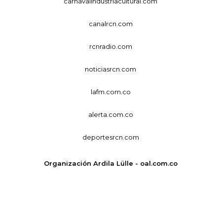
carnavalindustriacultural.com
canalrcn.com
rcnradio.com
noticiasrcn.com
lafm.com.co
alerta.com.co
deportesrcn.com
Organización Ardila Lülle - oal.com.co