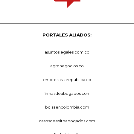
PORTALES ALIADOS:
asuntoslegales.com.co
agronegocios.co
empresas.larepublica.co
firmasdeabogados.com
bolsaencolombia.com
casosdeexitoabogados.com