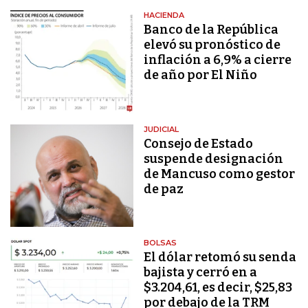
HACIENDA
Banco de la República
elevó su pronóstico de
inflación a 6,9% a cierre
de año por El Niño
JUDICIAL
Consejo de Estado
suspende designación
de Mancuso como gestor
de paz
BOLSAS
El dólar retomó su senda
bajista y cerró en a
$3.204,61, es decir, $25,83
por debajo de la TRM