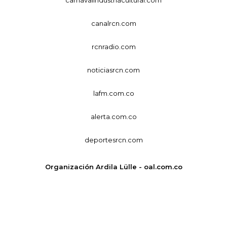
canalrcn.com
rcnradio.com
noticiasrcn.com
lafm.com.co
alerta.com.co
deportesrcn.com
Organización Ardila Lülle - oal.com.co