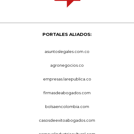
PORTALES ALIADOS:
asuntoslegales.com.co
agronegocios.co
empresas.larepublica.co
firmasdeabogados.com
bolsaencolombia.com
casosdeexitoabogados.com
carnavalindustriacultural.com