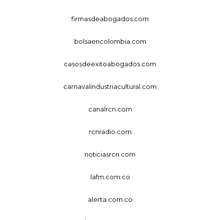
firmasdeabogados.com
bolsaencolombia.com
casosdeexitoabogados.com
carnavalindustriacultural.com
canalrcn.com
rcnradio.com
noticiasrcn.com
lafm.com.co
alerta.com.co