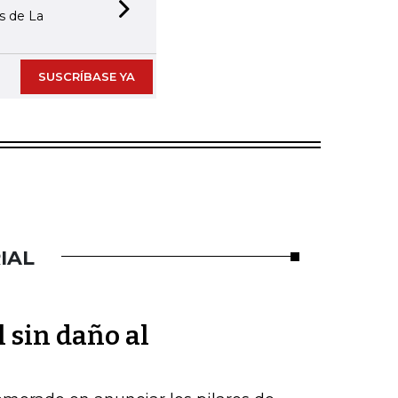
as de La
Next slide
SUSCRÍBASE YA
IAL
l sin daño al