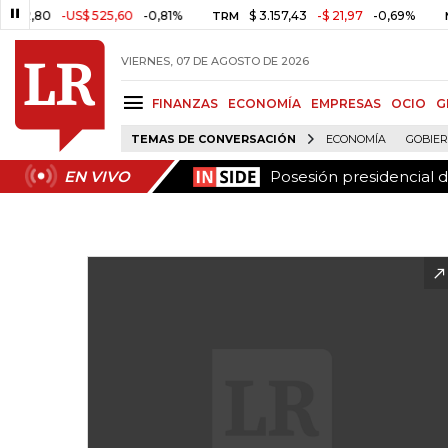
Posesión presidencial 
EN VIVO
0
-US$ 525,60
-0,81%
$ 3.157,43
-$ 21,97
-0,69%
TRM
MSCI CO
VIERNES, 07 DE AGOSTO DE 2026
FINANZAS
ECONOMÍA
EMPRESAS
OCIO
G
TEMAS DE CONVERSACIÓN
ECONOMÍA
GOBIE
Posesión presidencial 
EN VIVO