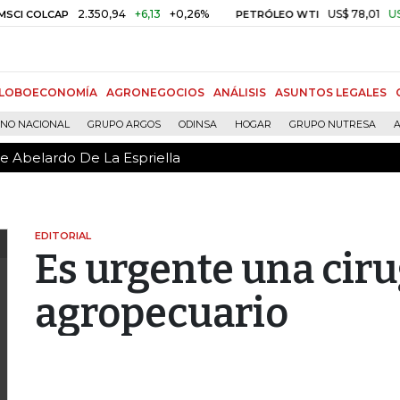
de Abelardo De La Espriella
2.350,94
+6,13
+0,26%
US$ 78,01
US$ 2,92
LCAP
PETRÓLEO WTI
LOBOECONOMÍA
AGRONEGOCIOS
ANÁLISIS
ASUNTOS LEGALES
RNO NACIONAL
GRUPO ARGOS
ODINSA
HOGAR
GRUPO NUTRESA
A
de Abelardo De La Espriella
EDITORIAL
Es urgente una ciru
agropecuario