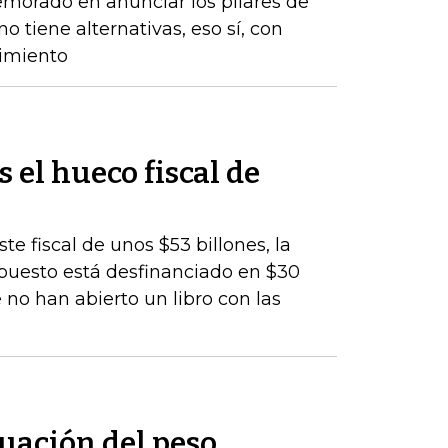
emorado en anunciar los pilares de
o tiene alternativas, eso sí, con
cimiento
s el hueco fiscal de
te fiscal de unos $53 billones, la
upuesto está desfinanciado en $30
 no han abierto un libro con las
uación del peso