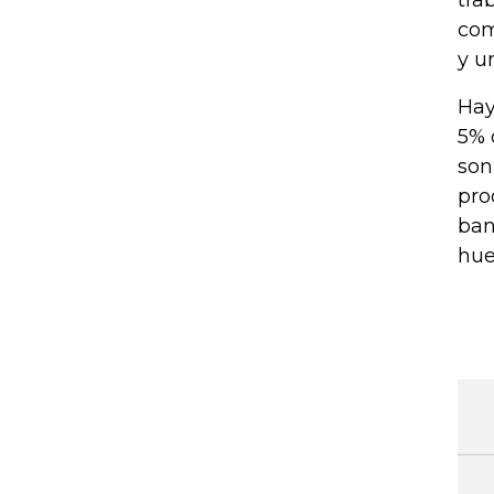
tra
com
y u
Hay
5% 
son
pro
ban
hue