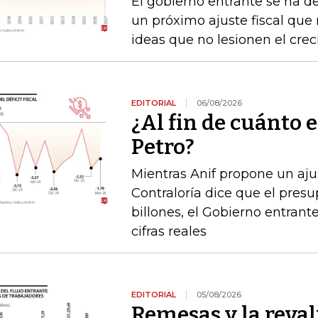
El gobierno entrante se ha d
un próximo ajuste fiscal que n
ideas que no lesionen el cre
EDITORIAL
06/08/2026
¿Al fin de cuánto e
Petro?
Mientras Anif propone un ajus
Contraloría dice que el pres
billones, el Gobierno entrante
cifras reales
EDITORIAL
05/08/2026
Remesas y la reval