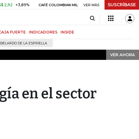
SUSCRÍBASE
VER AHORA
+3,89%
US$ 3,80
US$ 0,05
+1,40%
CAFÉ COLOMBIAN MILDS
VER MÁS
ORO
CAJA FUERTE
INDICADORES
INSIDE
BELARDO DE LA ESPRIELLA
VER AHORA
gía en el sector