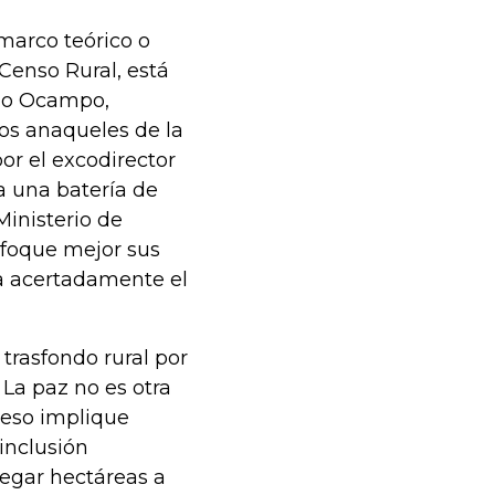
marco teórico o
 Censo Rural, está
nio Ocampo,
los anaqueles de la
por el excodirector
a una batería de
Ministerio de
nfoque mejor sus
ija acertadamente el
 trasfondo rural por
 La paz no es otra
 eso implique
 inclusión
regar hectáreas a