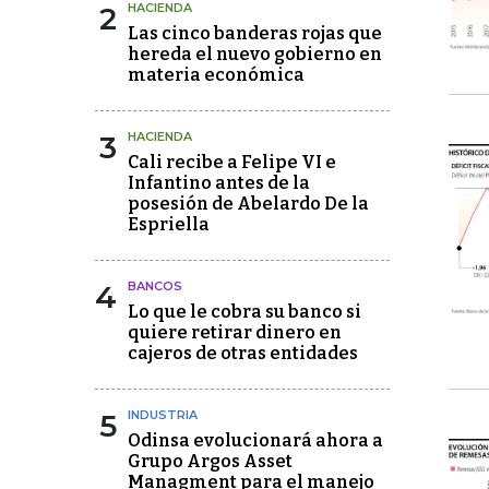
2
HACIENDA
Las cinco banderas rojas que
hereda el nuevo gobierno en
materia económica
3
HACIENDA
Cali recibe a Felipe VI e
Infantino antes de la
posesión de Abelardo De la
Espriella
4
BANCOS
Lo que le cobra su banco si
quiere retirar dinero en
cajeros de otras entidades
5
INDUSTRIA
Odinsa evolucionará ahora a
Grupo Argos Asset
Managment para el manejo