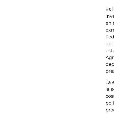
Es 
inv
en 
exm
Fed
del
est
Agr
dec
pre
La 
la 
cos
pol
pro