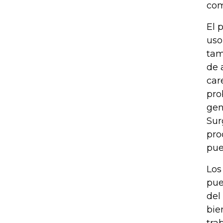
com
El 
uso
tam
de 
car
pro
gen
Sur
pro
pue
Los
pue
del
bie