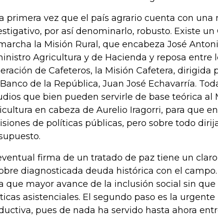
la primera vez que el país agrario cuenta con una 
estigativo, por así denominarlo, robusto. Existe un
marcha la Misión Rural, que encabeza José Anto
inistro Agricultura y de Hacienda y reposa entre 
eración de Cafeteros, la Misión Cafetera, dirigida 
 Banco de la República, Juan José Echavarría. Tod
udios que bien pueden servirle de base teórica al 
icultura en cabeza de Aurelio Iragorri, para que e
isiones de políticas públicas, pero sobre todo dir
supuesto.
eventual firma de un tratado de paz tiene un claro
sobre diagnosticada deuda histórica con el campo.
a que mayor avance de la inclusión social sin que
íticas asistenciales. El segundo paso es la urgente
ductiva, pues de nada ha servido hasta ahora ent