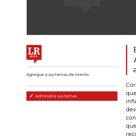
Agregue a sus temas de interés
Cor
que
Administre sus temas
inf
dev
con
que
rec