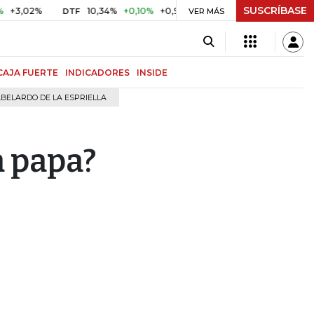
SUSCRÍBASE
%
10,34%
+0,10%
+0,98%
$ 416,91
+$ 0,05
+0,01%
DTF
UVR
VER MÁS
CAJA FUERTE
INDICADORES
INSIDE
BELARDO DE LA ESPRIELLA
 papa?