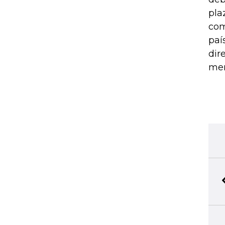
pla
com
paí
dir
mer