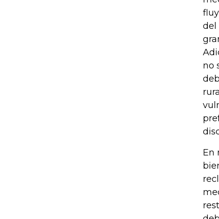
flu
del
gra
Adi
no 
deb
rur
vul
pre
dis
En 
bie
rec
med
res
deb