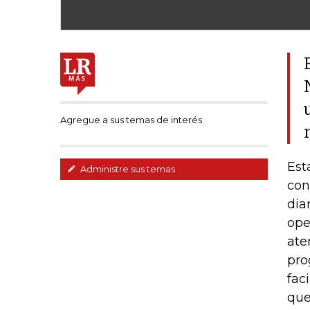
Agregue a sus temas de interés
Est
Administre sus temas
con
dia
ope
ate
pro
fac
que