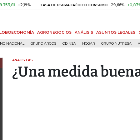
+2,19%
29,66%
+0,87%
+3,02
TASA DE USURA CRÉDITO CONSUMO
LOBOECONOMÍA
AGRONEGOCIOS
ANÁLISIS
ASUNTOS LEGALES
RNO NACIONAL
GRUPO ARGOS
ODINSA
HOGAR
GRUPO NUTRESA
A
ANALISTAS
¿Una medida buena