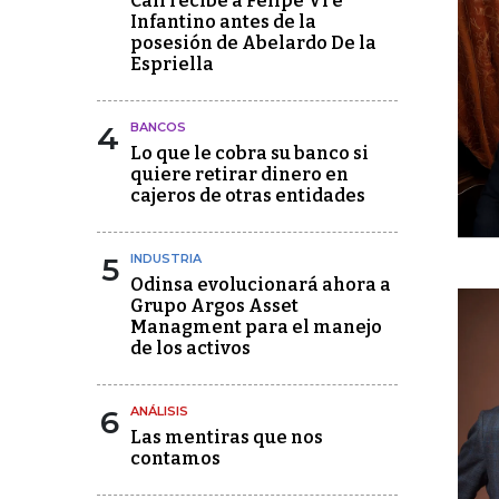
Cali recibe a Felipe VI e
Infantino antes de la
posesión de Abelardo De la
Espriella
4
BANCOS
Lo que le cobra su banco si
quiere retirar dinero en
cajeros de otras entidades
5
INDUSTRIA
Odinsa evolucionará ahora a
Grupo Argos Asset
Managment para el manejo
de los activos
6
ANÁLISIS
Las mentiras que nos
contamos