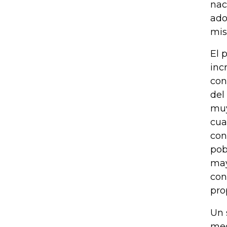
nac
ado
mis
El 
inc
con
del
muy
cua
con
pob
may
con
pro
Un 
med