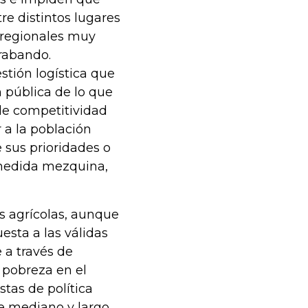
re distintos lugares
s regionales muy
rabando.
tión logística que
n pública de lo que
de competitividad
 a la población
 sus prioridades o
 medida mezquina,
s agrícolas, aunque
esta a las válidas
 a través de
 pobreza en el
stas de política
de mediano y largo