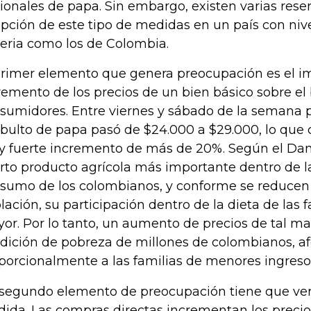
ionales de papa. Sin embargo, existen varias reser
pción de este tipo de medidas en un país con niv
eria como los de Colombia.
primer elemento que genera preocupación es el i
remento de los precios de un bien básico sobre el 
sumidores. Entre viernes y sábado de la semana p
 bulto de papa pasó de $24.000 a $29.000, lo que
 fuerte incremento de más de 20%. Según el Dane
rto producto agrícola más importante dentro de l
sumo de los colombianos, y conforme se reducen l
lación, su participación dentro de la dieta de las 
or. Por lo tanto, un aumento de precios de tal m
dición de pobreza de millones de colombianos, 
porcionalmente a las familias de menores ingreso
segundo elemento de preocupación tiene que ver 
ida. Las compras directas incrementan los preci