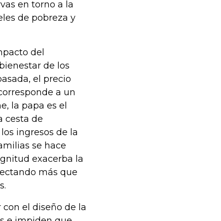
vas en torno a la
eles de pobreza y
mpacto del
bienestar de los
asada, el precio
 corresponde a un
, la papa es el
a cesta de
os ingresos de la
familias se hace
agnitud exacerba la
afectando más que
s.
con el diseño de la
os e impiden que