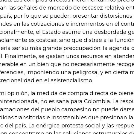
yan las señales de mercado de escasez relativa ent
 país, por lo que se pueden presentar distorsione
ndes en las cotizaciones e incrementos en el cont
cionalmente, el Estado asume una desbordada ges
solamente es costosa, sino que distrae a la funció
ería ser su más grande preocupación: la agenda 
al. Finalmente, se gastan unos recursos en atender
nerable en un bien que no necesariamente recoge
ferencias, imponiendo una peligrosa, y en cierta
crecionalidad en el asistencialismo.
mi opinión, la medida de compra directa de biene
nintencionada, no es sana para Colombia. La respu
lamaciones del pueblo campesino no puede darse
idas transitorias e insostenibles que presionan la
to del país. La enérgica protesta social y las respue
en concentrarse en las soluciones estructurales 