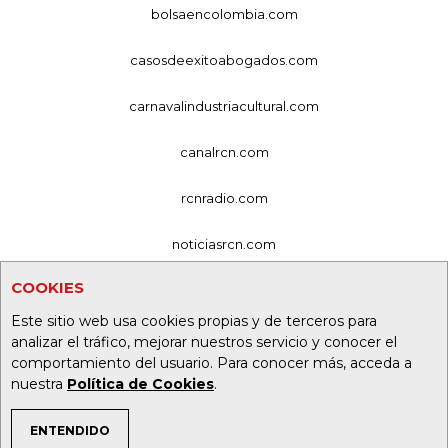
bolsaencolombia.com
casosdeexitoabogados.com
carnavalindustriacultural.com
canalrcn.com
rcnradio.com
noticiasrcn.com
COOKIES
lafm.com.co
Este sitio web usa cookies propias y de terceros para
alerta.com.co
analizar el tráfico, mejorar nuestros servicio y conocer el
comportamiento del usuario. Para conocer más, acceda a
deportesrcn.com
nuestra
Política de Cookies
.
ENTENDIDO
Organización Ardila Lülle - oal.com.co