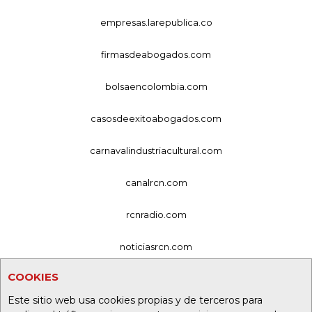
empresas.larepublica.co
firmasdeabogados.com
bolsaencolombia.com
casosdeexitoabogados.com
carnavalindustriacultural.com
canalrcn.com
rcnradio.com
noticiasrcn.com
COOKIES
lafm.com.co
Este sitio web usa cookies propias y de terceros para
alerta.com.co