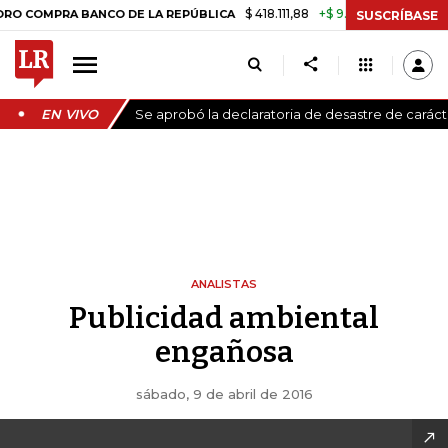
$ 418.111,88
+$ 9.612,91
+2,35%
MPRA BANCO DE LA REPÚBLICA
TAS
SUSCRÍBASE
EN VIVO
Se aprobó la declaratoria de desastre de carác
ANALISTAS
Publicidad ambiental
engañosa
sábado, 9 de abril de 2016