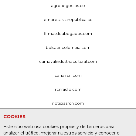
agronegocios.co
empresas.larepublica.co
firmasdeabogados.com
bolsaencolombia.com
carnavalindustriacultural.com
canalrcn.com
rcnradio.com
noticiasrcn.com
COOKIES
lafm.com.co
Este sitio web usa cookies propias y de terceros para
alerta.com.co
analizar el tráfico, mejorar nuestros servicio y conocer el