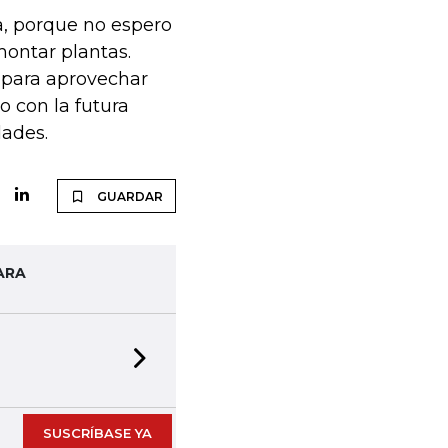
a, porque no espero
montar plantas.
s para aprovechar
 con la futura
dades.
GUARDAR
ARA
Next slide
SUSCRÍBASE YA