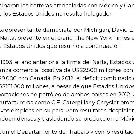
minaron las barreras arancelarias con México y Ca
a los Estados Unidos no resulta halagador.
exrepresentante demócrata por Michigan, David E.
 Nafta, presentó en el diario The New York Times 
a Estados Unidos que resumo a continuación.
 1993, el año anterior a la firma del Nafta, Estados
anza comercial positiva de US$2.500 millones con 
29.000 con Canadá. En 2012, el déficit combinado 
S$181.000 millones, a pesar de que Estados Unidos
ortaciones de petróleo de ambos países en 2012. 
ufactureras como G.E. Caterpillar y Chrysler prom
vos empleos en su país. Pero resultaron despidie
adounidenses y trasladando su producción a Méxi
gún el Departamento del Trabajo y como resultado