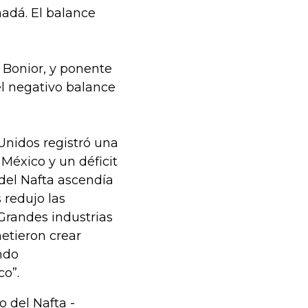
nadá. El balance
 Bonior, y ponente
el negativo balance
 Unidos registró una
México y un déficit
del Nafta ascendía
 redujo las
Grandes industrias
etieron crear
ndo
co”.
 del Nafta -