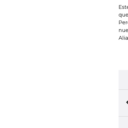
Est
que
Per
nue
Ali