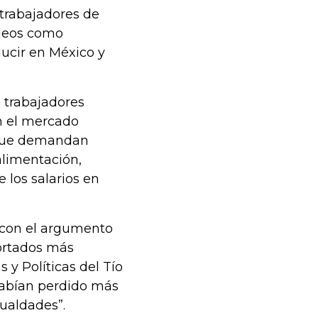
trabajadores de
pleos como
ucir en México y
e trabajadores
en el mercado
 que demandan
alimentación,
 los salarios en
n con el argumento
ortados más
 y Políticas del Tío
 habían perdido más
gualdades”.