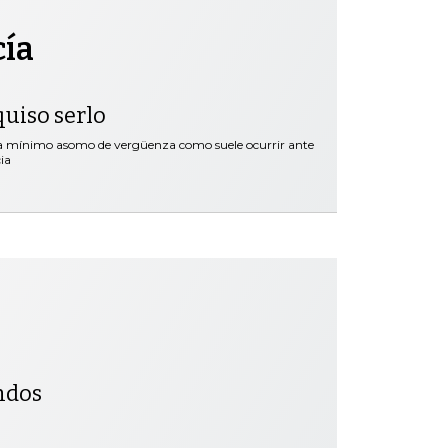
cía
quiso serlo
ra mínimo asomo de vergüenza como suele ocurrir ante
ia
ndos