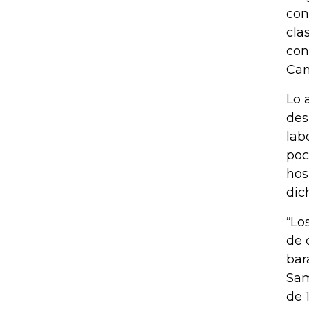
con
cla
con
Can
Lo 
des
lab
poc
hos
dic
“Lo
de 
bar
Sam
de 