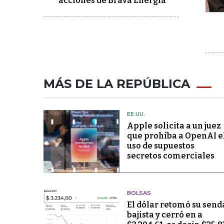
acciones de Brava Energía
MÁS DE LA REPÚBLICA
EE.UU.
Apple solicita a un juez
que prohíba a OpenAI e
uso de supuestos
secretos comerciales
BOLSAS
El dólar retomó su send
bajista y cerró en a