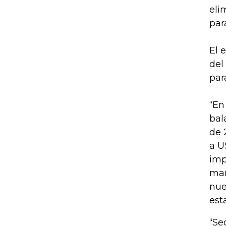
eli
par
El 
del
par
“En
bal
de 
a U
imp
man
nue
est
“Se