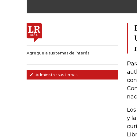
Agregue a sus temas de interés
Par
aut
Administre sus temas
con
Con
nac
Los
y l
cur
Lib