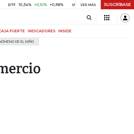
SUSCRÍBASE
10,34%
+0,10%
+0,98%
$ 416,86
+$ 0,05
+0,01%
UVR
VER MÁS
BITCOI
CAJA FUERTE
INDICADORES
INSIDE
NÓMENO DE EL NIÑO
omercio