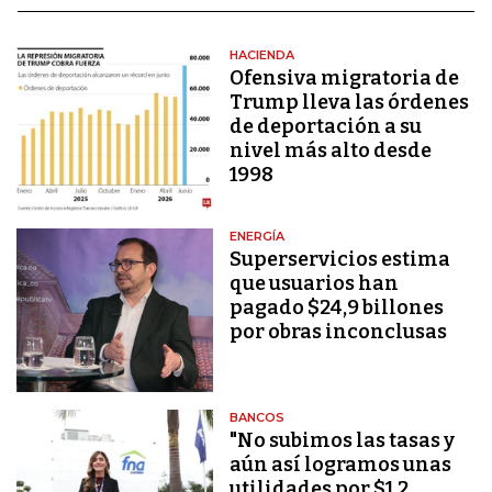
HACIENDA
Ofensiva migratoria de
Trump lleva las órdenes
de deportación a su
nivel más alto desde
1998
ENERGÍA
Superservicios estima
que usuarios han
pagado $24,9 billones
por obras inconclusas
BANCOS
"No subimos las tasas y
aún así logramos unas
utilidades por $1,2