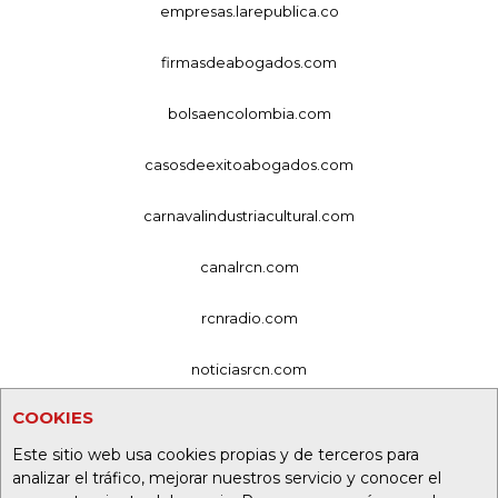
empresas.larepublica.co
firmasdeabogados.com
bolsaencolombia.com
casosdeexitoabogados.com
carnavalindustriacultural.com
canalrcn.com
rcnradio.com
noticiasrcn.com
COOKIES
lafm.com.co
Este sitio web usa cookies propias y de terceros para
alerta.com.co
analizar el tráfico, mejorar nuestros servicio y conocer el