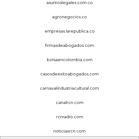
asuntoslegales.com.co
agronegocios.co
empresas.larepublica.co
firmasdeabogados.com
bolsaencolombia.com
casosdeexitoabogados.com
carnavalindustriacultural.com
canalrcn.com
rcnradio.com
noticiasrcn.com