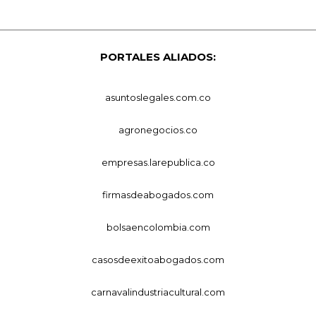
PORTALES ALIADOS:
asuntoslegales.com.co
agronegocios.co
empresas.larepublica.co
firmasdeabogados.com
bolsaencolombia.com
casosdeexitoabogados.com
carnavalindustriacultural.com