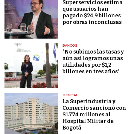
Superservicios estima
que usuarios han
pagado $24,9 billones
por obras inconclusas
BANCOS
"No subimos las tasas y
aún así logramos unas
utilidades por $1,2
billones en tres años"
JUDICIAL
La Superindustria y
Comercio sancionó con
$1.774 millones al
Hospital Militar de
Bogotá