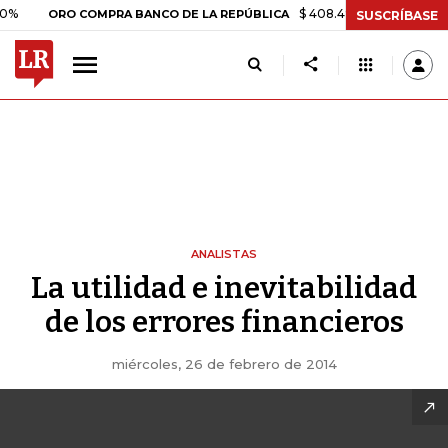
$ 408.498,97
+$ 8.753,81
+2,1
ORO COMPRA BANCO DE LA REPÚBLICA
SUSCRÍBASE
ANALISTAS
La utilidad e inevitabilidad
de los errores financieros
miércoles, 26 de febrero de 2014