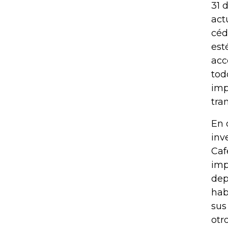
31 
act
céd
est
acc
tod
imp
tra
En 
inv
Caf
imp
dep
hab
sus
otr