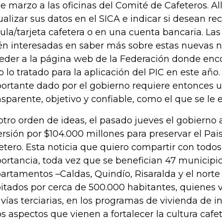
de marzo a las oficinas del Comité de Cafeteros. Al
ualizar sus datos en el SICA e indicar si desean rec
ula/tarjeta cafetera o en una cuenta bancaria. La
én interesadas en saber más sobre estas nuevas
eder a la página web de la Federación donde enco
o lo tratado para la aplicación del PIC en este año
ortante dado por el gobierno requiere entonces u
nsparente, objetivo y confiable, como el que se le 
otro orden de ideas, el pasado jueves el gobiern
ersión por $104.000 millones para preservar el Pais
etero. Esta noticia que quiero compartir con todo
ortancia, toda vez que se benefician 47 municipi
artamentos –Caldas, Quindío, Risaralda y el norte 
itados por cerca de 500.000 habitantes, quienes 
 vías terciarias, en los programas de vivienda de in
os aspectos que vienen a fortalecer la cultura cafet