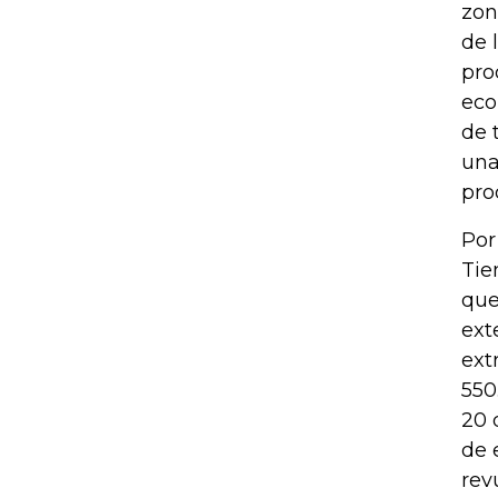
zon
de 
pro
eco
de 
una
pro
Por
Tie
que
ext
ext
550
20 
de 
rev