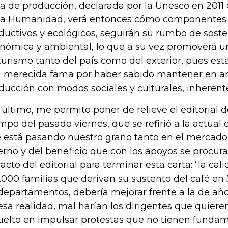
a de producción, declarada por la Unesco en 201
la Humanidad, verá entonces cómo componentes so
ductivos y ecológicos, seguirán su rumbo de soste
nómica y ambiental, lo que a su vez promoverá u
turismo tanto del país como del exterior, pues es
 merecida fama por haber sabido mantener en 
ducción con modos sociales y culturales, inherente
 último, me permito poner de relieve el editorial d
mpo del pasado viernes, que se refirió a la actual 
 está pasando nuestro grano tanto en el mercado
erno y del beneficio que con los apoyos se procura
racto del editorial para terminar esta carta: “la cal
.000 familias que derivan su sustento del café en
departamentos, debería mejorar frente a la de años
esa realidad, mal harían los dirigentes que quiere
uelto en impulsar protestas que no tienen funda