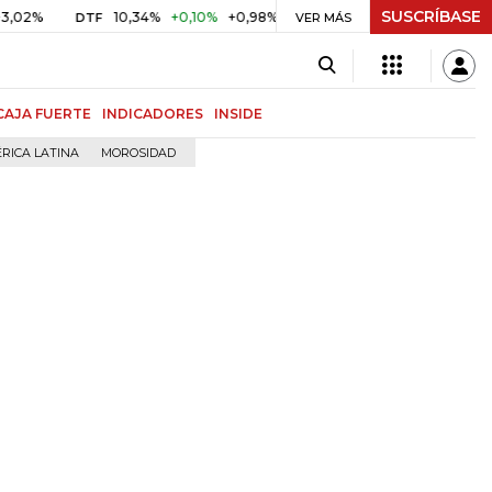
SUSCRÍBASE
10,34%
+0,10%
+0,98%
$ 416,86
+$ 0,05
+0,01%
DTF
UVR
VER MÁS
CAJA FUERTE
INDICADORES
INSIDE
RICA LATINA
MOROSIDAD