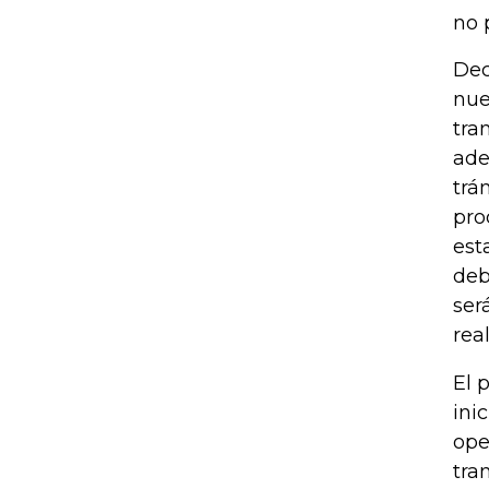
no 
Dec
nue
tra
ade
trá
pro
est
deb
ser
rea
El 
ini
ope
tra