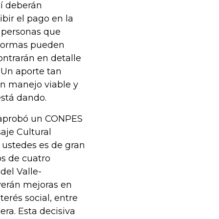
lí deberán
ibir el pago en la
s personas que
 normas pueden
ntrarán en detalle
. Un aporte tan
n manejo viable y
está dando.
o aprobó un CONPES
aje Cultural
s ustedes es de gran
os de cuatro
del Valle-
verán mejoras en
terés social, entre
era. Esta decisiva