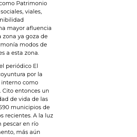
1 como Patrimonio
ciales, viales,
nibilidad
na mayor afluencia
ta zona ya goza de
armonía modos de
s a esta zona.
el periódico El
coyuntura por la
 interno como
. Cito entonces un
idad de vida de las
 590 municipios de
 recientes. A la luz
n pescar en río
mento, más aún