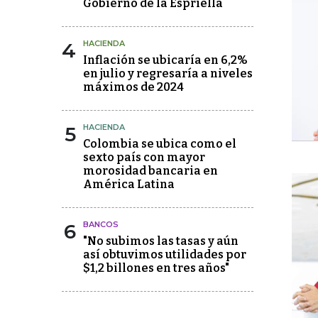
Gobierno de la Espriella
4
HACIENDA
Inflación se ubicaría en 6,2%
en julio y regresaría a niveles
máximos de 2024
5
HACIENDA
Colombia se ubica como el
sexto país con mayor
morosidad bancaria en
América Latina
6
BANCOS
"No subimos las tasas y aún
así obtuvimos utilidades por
$1,2 billones en tres años"