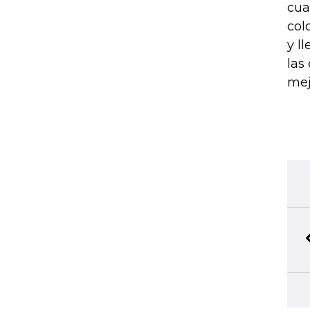
cua
col
y l
las
mej