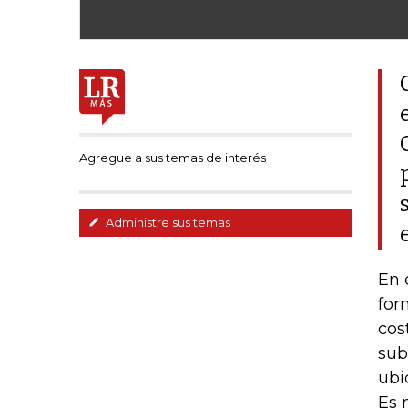
Agregue a sus temas de interés
Administre sus temas
En 
for
cos
sub
ubi
Es 