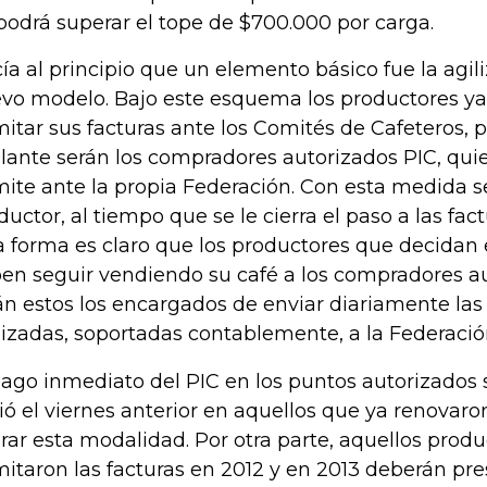
podrá superar el tope de $700.000 por carga.
ía al principio que un elemento básico fue la agil
vo modelo. Bajo este esquema los productores ya
mitar sus facturas ante los Comités de Cafeteros, 
lante serán los compradores autorizados PIC, quie
mite ante la propia Federación. Con esta medida se
ductor, al tiempo que se le cierra el paso a las fact
a forma es claro que los productores que decidan 
en seguir vendiendo su café a los compradores au
án estos los encargados de enviar diariamente las
lizadas, soportadas contablemente, a la Federació
pago inmediato del PIC en los puntos autorizados
ció el viernes anterior en aquellos que ya renovaro
rar esta modalidad. Por otra parte, aquellos prod
mitaron las facturas en 2012 y en 2013 deberán pre