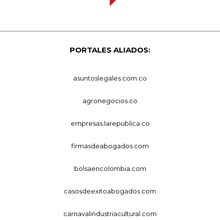
PORTALES ALIADOS:
asuntoslegales.com.co
agronegocios.co
empresas.larepublica.co
firmasdeabogados.com
bolsaencolombia.com
casosdeexitoabogados.com
carnavalindustriacultural.com