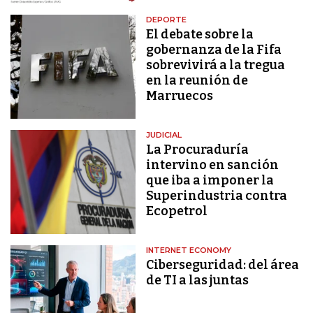
DEPORTE
El debate sobre la
gobernanza de la Fifa
sobrevivirá a la tregua
en la reunión de
Marruecos
JUDICIAL
La Procuraduría
intervino en sanción
que iba a imponer la
Superindustria contra
Ecopetrol
INTERNET ECONOMY
Ciberseguridad: del área
de TI a las juntas