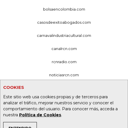
bolsaencolombia.com
casosdeexitoabogados.com
carnavalindustriacultural.com
canalrcn.com
rcnradio.com
noticiasrcn.com
COOKIES
lafm.com.co
Este sitio web usa cookies propias y de terceros para
alerta.com.co
analizar el tráfico, mejorar nuestros servicio y conocer el
comportamiento del usuario. Para conocer más, acceda a
deportesrcn.com
nuestra
Política de Cookies
.