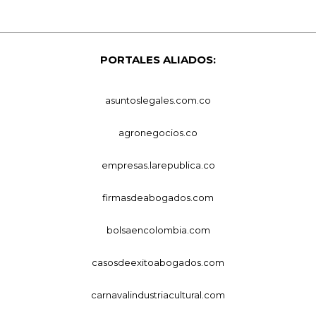
PORTALES ALIADOS:
asuntoslegales.com.co
agronegocios.co
empresas.larepublica.co
firmasdeabogados.com
bolsaencolombia.com
casosdeexitoabogados.com
carnavalindustriacultural.com