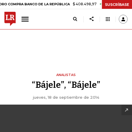
$ 408.498,97
+$ 8.753,81
+2,19%
MPRA BANCO DE LA REPÚBLICA
SUSCRÍBASE
ANALISTAS
“Bájele”, “Bájele”
jueves, 18 de septiembre de 2014