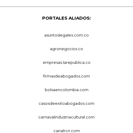
PORTALES ALIADOS:
asuntoslegales.com.co
agronegocios.co
empresas.larepublica.co
firmasdeabogados.com
bolsaencolombia.com
casosdeexitoabogados.com
carnavalindustriacultural.com
canalrcn.com