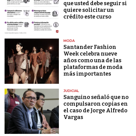
que usted debe seguir si
quiere solicitar un
crédito este curso
MODA
Santander Fashion
Week celebra nueve
años como una de las
plataformas de moda
más importantes
JUDICIAL
Sanguino señaló que no
compulsaron copias en
el caso de Jorge Alfredo
Vargas