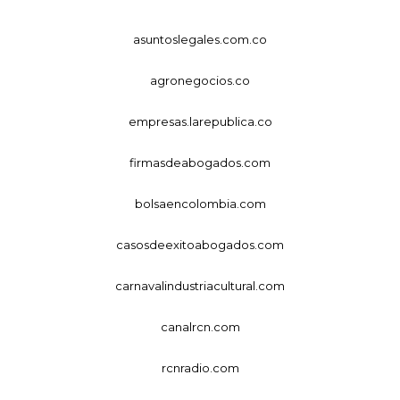
asuntoslegales.com.co
agronegocios.co
empresas.larepublica.co
firmasdeabogados.com
bolsaencolombia.com
casosdeexitoabogados.com
carnavalindustriacultural.com
canalrcn.com
rcnradio.com