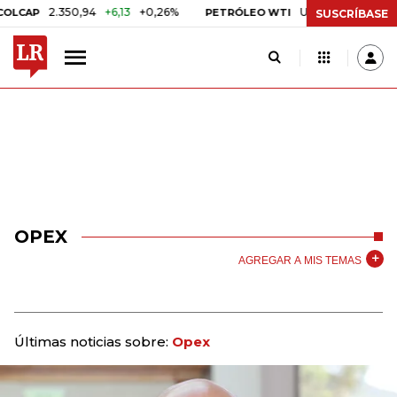
2.350,94
+6,13
+0,26%
US$ 78,01
US$ 2,92
+
AP
PETRÓLEO WTI
SUSCRÍBASE
OPEX
AGREGAR A MIS TEMAS
Últimas noticias sobre:
Opex