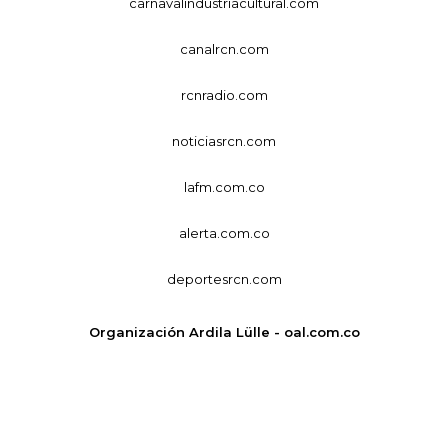
carnavalindustriacultural.com
canalrcn.com
rcnradio.com
noticiasrcn.com
lafm.com.co
alerta.com.co
deportesrcn.com
Organización Ardila Lülle - oal.com.co