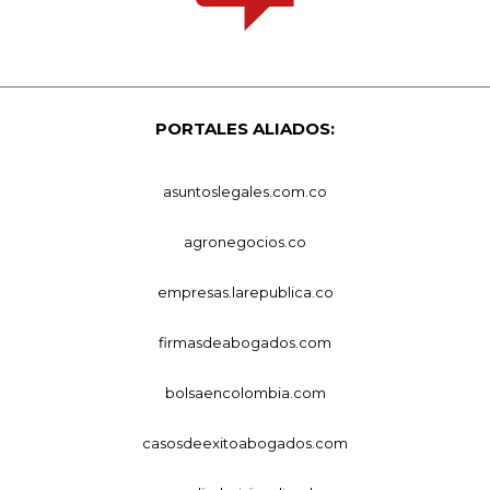
PORTALES ALIADOS:
asuntoslegales.com.co
agronegocios.co
empresas.larepublica.co
firmasdeabogados.com
bolsaencolombia.com
casosdeexitoabogados.com