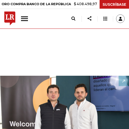
$ 408.498,97
+$ 8.753,81
+2,19%
BANCO DE LA REPÚBLICA
TASA 
SUSCRÍBASE