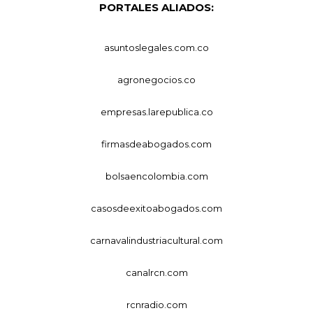
PORTALES ALIADOS:
asuntoslegales.com.co
agronegocios.co
empresas.larepublica.co
firmasdeabogados.com
bolsaencolombia.com
casosdeexitoabogados.com
carnavalindustriacultural.com
canalrcn.com
rcnradio.com