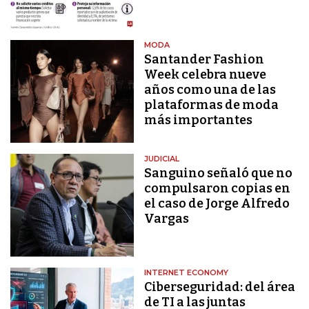
MODA
Santander Fashion
Week celebra nueve
años como una de las
plataformas de moda
más importantes
JUDICIAL
Sanguino señaló que no
compulsaron copias en
el caso de Jorge Alfredo
Vargas
INTERNET ECONOMY
Ciberseguridad: del área
de TI a las juntas