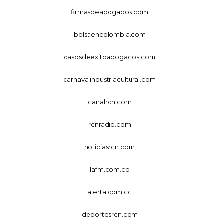
firmasdeabogados.com
bolsaencolombia.com
casosdeexitoabogados.com
carnavalindustriacultural.com
canalrcn.com
rcnradio.com
noticiasrcn.com
lafm.com.co
alerta.com.co
deportesrcn.com