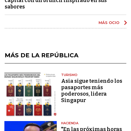
capital con un brunch inspirado en sus
sabores
MÁS OCIO
MÁS DE LA REPÚBLICA
TURISMO
Asia sigue teniendo los
pasaportes más
poderosos, lidera
Singapur
HACIENDA
"En las próximas horas