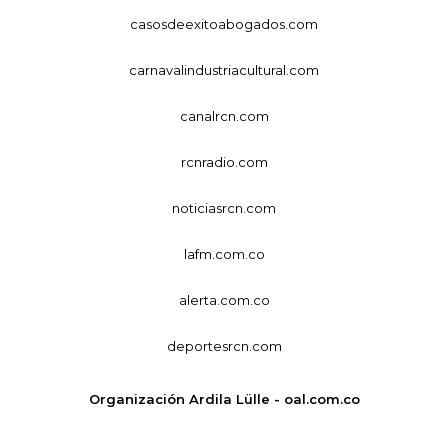
casosdeexitoabogados.com
carnavalindustriacultural.com
canalrcn.com
rcnradio.com
noticiasrcn.com
lafm.com.co
alerta.com.co
deportesrcn.com
Organización Ardila Lülle - oal.com.co