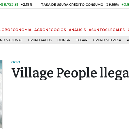
,81
+2,19%
29,66%
+0,87%
+3
TASA DE USURA CRÉDITO CONSUMO
LOBOECONOMÍA
AGRONEGOCIOS
ANÁLISIS
ASUNTOS LEGALES
RNO NACIONAL
GRUPO ARGOS
ODINSA
HOGAR
GRUPO NUTRESA
A
OCIO
Village People llega