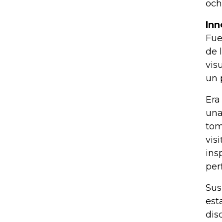
och
Inn
Fue
de 
vis
un 
Era
una
tom
vis
ins
per
Sus
est
dis