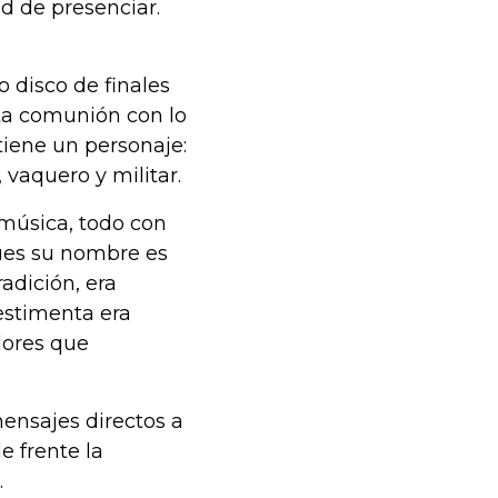
d de presenciar.
 disco de finales
cta comunión con lo
tiene un personaje:
 vaquero y militar.
música, todo con
pues su nombre es
adición, era
estimenta era
dores que
ensajes directos a
 frente la
.