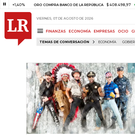
+1,40%
$ 408.498,97
+$ 8.753
ORO COMPRA BANCO DE LA REPÚBLICA
VIERNES, 07 DE AGOSTO DE 2026
FINANZAS
ECONOMÍA
EMPRESAS
OCIO
G
TEMAS DE CONVERSACIÓN
ECONOMÍA
GOBIE