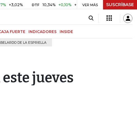
SUSCRÍBASE
,02%
10,34%
+0,10%
+0,98%
$ 416,96
+$ 0,05
+0,0
DTF
VER MÁS
UVR
CAJA FUERTE
INDICADORES
INSIDE
BELARDO DE LA ESPRIELLA
 este jueves