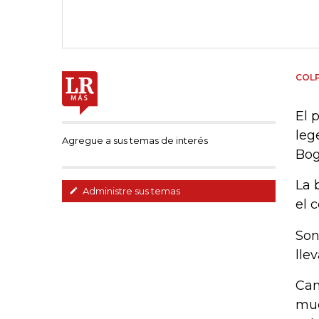
COL
El 
leg
Agregue a sus temas de interés
Bog
La 
Administre sus temas
el 
Son
lle
Can
mue