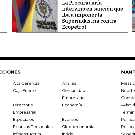
La Procuraduría
intervino en sanción que
iba a imponer la
Superindustria contra
Ecopetrol
CCIONES
MANT
Alta Gerencia
Análisis
Mesa d
Caja Fuerte
Comunidad
Nuestr
Empresarial
Contác
Directorio
Economía
Aviso 
Empresarial
Términ
Especiales
Eventos
Políti
Finanzas Personales
Globoeconomía
Polític
Infraestructura
Inside
Superi