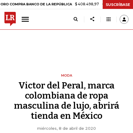
$ 408.498,97
+$ 8.753,81
+2,19%
MPRA BANCO DE LA REPÚBLICA
T
SUSCRÍBASE
MODA
Victor del Peral, marca
colombiana de ropa
masculina de lujo, abrirá
tienda en México
miércoles, 8 de abril de 2020