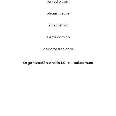
rcnradio.com
noticiasrcn.com
lafm.com.co
alerta.com.co
deportesrcn.com
Organización Ardila Lülle - oal.com.co