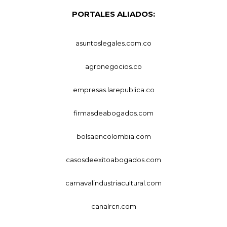
PORTALES ALIADOS:
asuntoslegales.com.co
agronegocios.co
empresas.larepublica.co
firmasdeabogados.com
bolsaencolombia.com
casosdeexitoabogados.com
carnavalindustriacultural.com
canalrcn.com