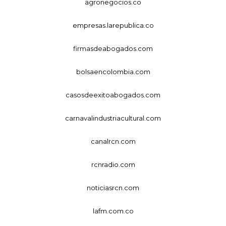
agronegocios.co
empresas.larepublica.co
firmasdeabogados.com
bolsaencolombia.com
casosdeexitoabogados.com
carnavalindustriacultural.com
canalrcn.com
rcnradio.com
noticiasrcn.com
lafm.com.co