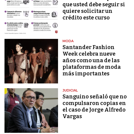
que usted debe seguir si
quiere solicitar un
crédito este curso
MODA
Santander Fashion
Week celebra nueve
años como una de las
plataformas de moda
más importantes
JUDICIAL
Sanguino señaló que no
compulsaron copias en
el caso de Jorge Alfredo
Vargas