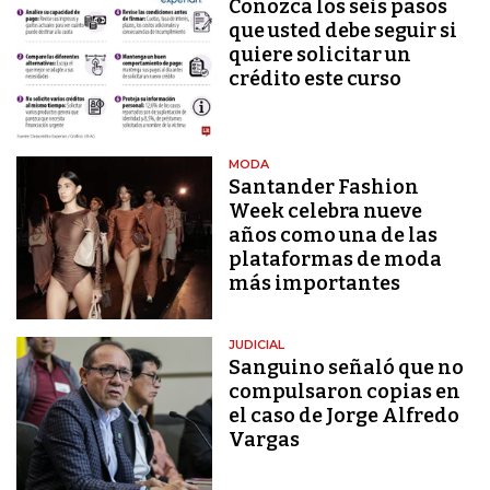
Conozca los seis pasos
que usted debe seguir si
quiere solicitar un
crédito este curso
MODA
Santander Fashion
Week celebra nueve
años como una de las
plataformas de moda
más importantes
JUDICIAL
Sanguino señaló que no
compulsaron copias en
el caso de Jorge Alfredo
Vargas