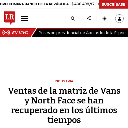
$ 408.498,97
+$ 8.753,81
+2,19%
RA BANCO DE LA REPÚBLICA
TA
SUSCRÍBASE
EN VIVO
Posesión presidencial de Abelardo de la Espriell
INDUSTRIA
Ventas de la matriz de Vans
y North Face se han
recuperado en los últimos
tiempos