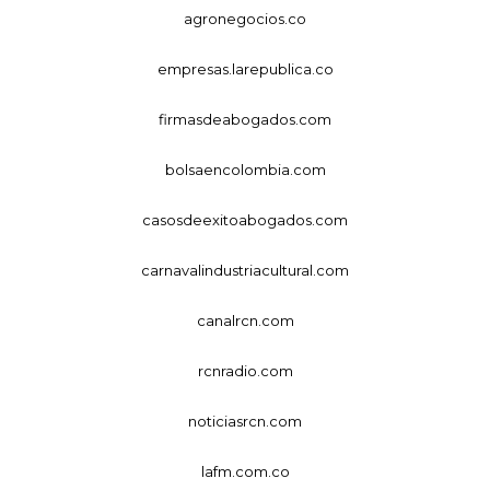
agronegocios.co
empresas.larepublica.co
firmasdeabogados.com
bolsaencolombia.com
casosdeexitoabogados.com
carnavalindustriacultural.com
canalrcn.com
rcnradio.com
noticiasrcn.com
lafm.com.co