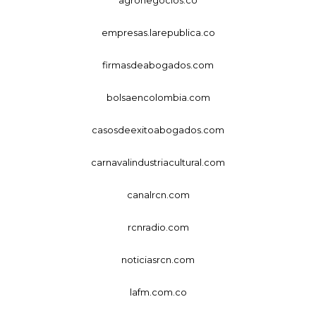
empresas.larepublica.co
firmasdeabogados.com
bolsaencolombia.com
casosdeexitoabogados.com
carnavalindustriacultural.com
canalrcn.com
rcnradio.com
noticiasrcn.com
lafm.com.co