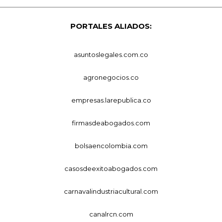
PORTALES ALIADOS:
asuntoslegales.com.co
agronegocios.co
empresas.larepublica.co
firmasdeabogados.com
bolsaencolombia.com
casosdeexitoabogados.com
carnavalindustriacultural.com
canalrcn.com