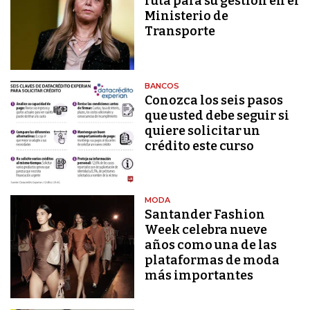
ruta para su gestión en el
Ministerio de
Transporte
BANCOS
Conozca los seis pasos
que usted debe seguir si
quiere solicitar un
crédito este curso
MODA
Santander Fashion
Week celebra nueve
años como una de las
plataformas de moda
más importantes