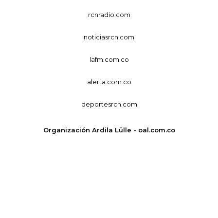
rcnradio.com
noticiasrcn.com
lafm.com.co
alerta.com.co
deportesrcn.com
Organización Ardila Lülle - oal.com.co