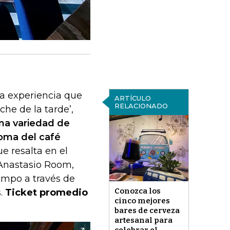
una experiencia que
ARTÍCULO
RELACIONADO
che de la tarde’,
na variedad de
roma del café
e resalta en el
 Anastasio Room,
empo a través de
Conozca los
s.
Ticket promedio
cinco mejores
bares de cerveza
artesanal para
celebrar el