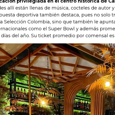
cación privilegiada en el centro histórica de C
des allí están llenas de música, cocteles de autor 
puesta deportiva también destaca, pues no solo t
la Selección Colombia, sino que también le apunt
ernacionales como el Super Bowl y además promete
 días del año. Su ticket promedio por comensal es