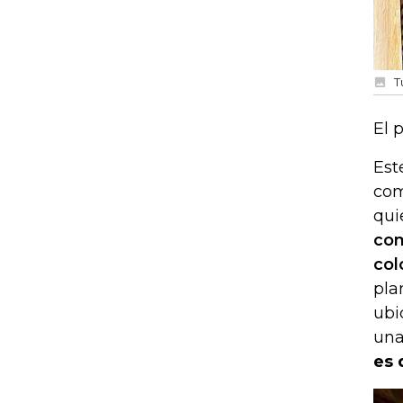
T
El 
Est
com
qui
com
col
pla
ubi
una
es 