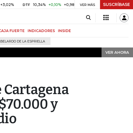
SUSCRÍBASE
VER AHORA
10,34%
+0,10%
+0,98%
$ 416,91
+$ 0,05
+0,01%
TF
UVR
VER MÁS
BITC
CAJA FUERTE
INDICADORES
INSIDE
BELARDO DE LA ESPRIELLA
VER AHORA
e Cartagena
 $70.000 y
dio