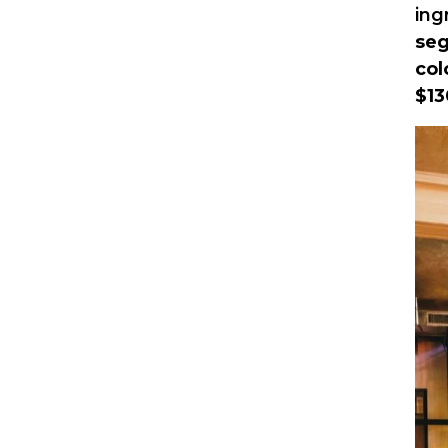
ing
seg
col
$13