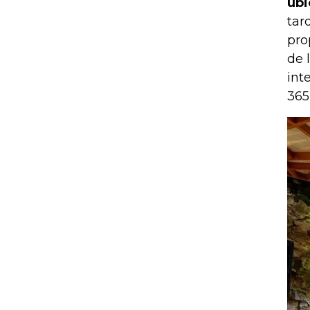
ubi
tar
pro
de 
int
365