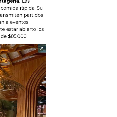
artagena.
Las
y comida rápida. Su
ransmiten partidos
an a eventos
 estar abierto los
 de $85.000.