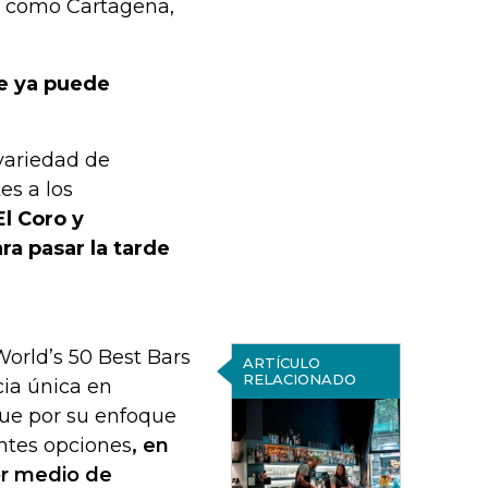
s como Cartagena,
de ya puede
 variedad de
es a los
El Coro y
ra pasar la tarde
orld’s 50 Best Bars
ARTÍCULO
RELACIONADO
cia única en
gue por su enfoque
entes opciones
, en
or medio de