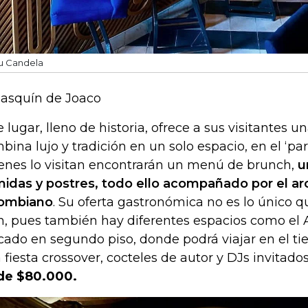
u Candela
pasquín de Joaco
e lugar, lleno de historia, ofrece a sus visitantes 
bina lujo y tradición en un solo espacio, en el ‘par
enes lo visitan encontrarán un menú de brunch,
u
idas y postres, todo ello acompañado por el a
ombiano
. Su oferta gastronómica no es lo único qu
n, pues también hay diferentes espacios como el
cado en segundo piso, donde podrá viajar en el ti
 fiesta crossover, cocteles de autor y DJs invitado
de $80.000.