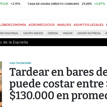
 de la Espriella
29,66%
+0,87%
+3,02%
TASA DE USURA CRÉDITO CONSUMO
D
LOBOECONOMÍA
AGRONEGOCIOS
ANÁLISIS
ASUNTOS LEGALES
RNO NACIONAL
GRUPO ARGOS
ODINSA
HOGAR
GRUPO NUTRESA
A
 de la Espriella
GASTRONOMÍA
Tardear en bares d
puede costar entre
$130.000 en prome