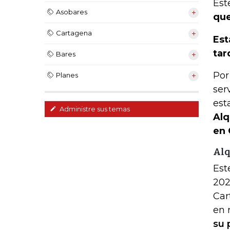
Est
Asobares
que
Cartagena
Est
tar
Bares
Por
Planes
ser
est
Administre sus temas
Alq
en 
Al
Est
202
Car
en 
su 