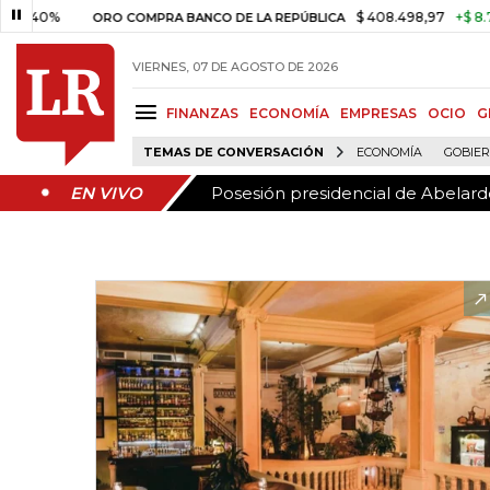
Posesión presidencial de Abelardo
EN VIVO
$ 408.498,97
+$ 8.753,81
+2,19%
RO COMPRA BANCO DE LA REPÚBLICA
VIERNES, 07 DE AGOSTO DE 2026
FINANZAS
ECONOMÍA
EMPRESAS
OCIO
G
TEMAS DE CONVERSACIÓN
ECONOMÍA
GOBIE
Posesión presidencial de Abelardo
EN VIVO