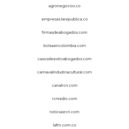
agronegocios.co
empresas.larepublica.co
firmasdeabogados.com
bolsaencolombia.com
casosdeexitoabogados.com
carnavalindustriacultural.com
canalrcn.com
rcnradio.com
noticiasrcn.com
lafm.com.co