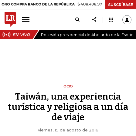
$ 408.498,97
+$ 8.753,81
+2,19%
PRA BANCO DE LA REPÚBLICA
TA
SUSCRÍBASE
EN VIVO
Posesión presidencial de Abelardo de la Espriell
OCIO
Taiwán, una experiencia
turística y religiosa a un día
de viaje
viernes, 19 de agosto de 2016