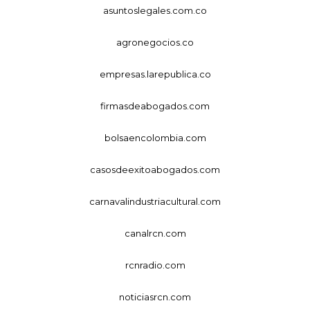
asuntoslegales.com.co
agronegocios.co
empresas.larepublica.co
firmasdeabogados.com
bolsaencolombia.com
casosdeexitoabogados.com
carnavalindustriacultural.com
canalrcn.com
rcnradio.com
noticiasrcn.com