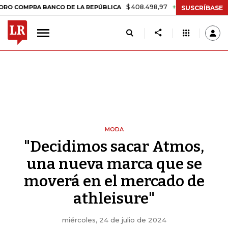
$ 408.498,97
+$ 8.753,81
+2,19%
 BANCO DE LA REPÚBLICA
TASA 
SUSCRÍBASE
MODA
"Decidimos sacar Atmos,
una nueva marca que se
moverá en el mercado de
athleisure"
miércoles, 24 de julio de 2024