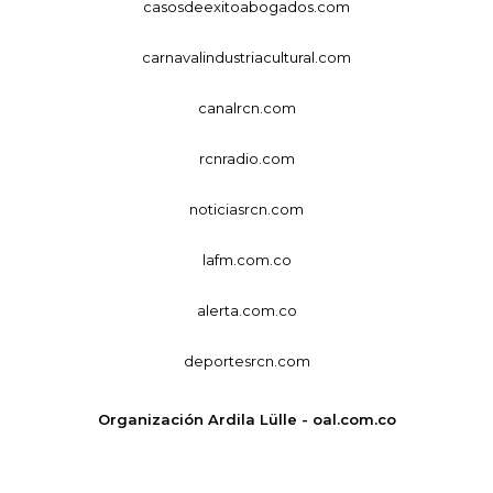
casosdeexitoabogados.com
carnavalindustriacultural.com
canalrcn.com
rcnradio.com
noticiasrcn.com
lafm.com.co
alerta.com.co
deportesrcn.com
Organización Ardila Lülle - oal.com.co