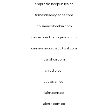
empresas.larepublica.co
firmasdeabogados.com
bolsaencolombia.com
casosdeexitoabogados.com
carnavalindustriacultural.com
canalrcn.com
rcnradio.com
noticiasrcn.com
lafm.com.co
alerta.com.co