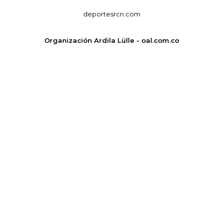
deportesrcn.com
Organización Ardila Lülle - oal.com.co