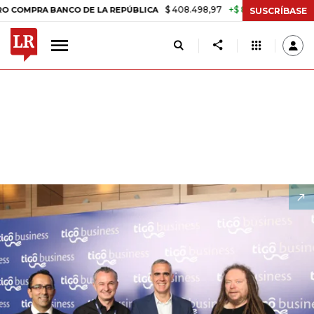
$ 408.498,97
+$ 8.753,81
+2,19%
NCO DE LA REPÚBLICA
TASA DE 
SUSCRÍBASE