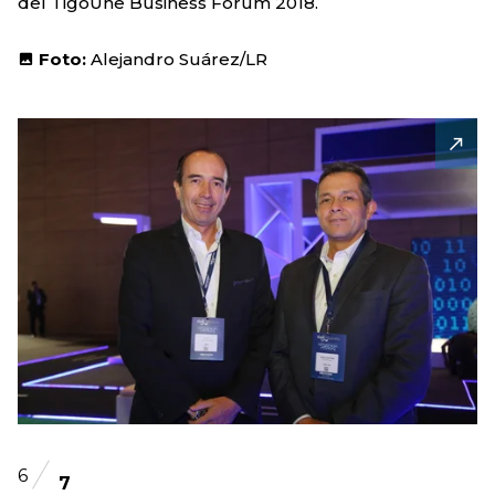
del TigoUne Business Forum 2018.
Foto:
Alejandro Suárez/LR
6
7