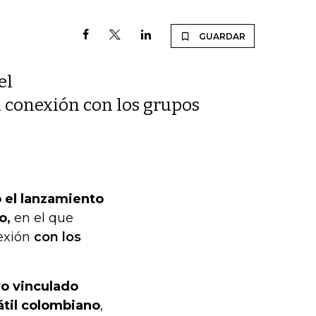
GUARDAR
el
u conexión con los grupos
ó el lanzamiento
o,
en el que
exión
con los
vo vinculado
átil colombiano
,