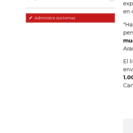
exp
en 
Administre sus temas
"Ha
per
mue
Ara
El 
env
1.0
Car