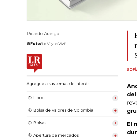
Ricardo Arango
Foto:
'Lo Vi y lo Viví'
SOF
Agregue a sus temas de interés
Ano
del
Libros
rev
gru
Bolsa de Valores de Colombia
Bolsas
El 
dur
Apertura de mercados