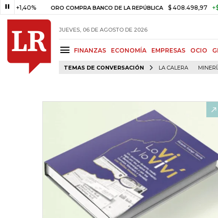
1,40%
$ 408.498,97
+$ 8.753,
ORO COMPRA BANCO DE LA REPÚBLICA
JUEVES, 06 DE AGOSTO DE 2026
FINANZAS
ECONOMÍA
EMPRESAS
OCIO
G
TEMAS DE CONVERSACIÓN
LA CALERA
MINER