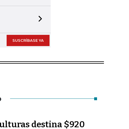
Next slide
SUSCRÍBASE YA
O
Culturas destina $920