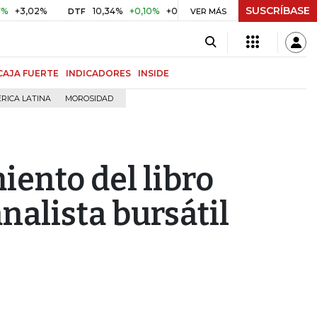
SUSCRÍBASE
02%
10,34%
+0,10%
+0,98%
$ 416,86
+$ 0,05
+0,01
DTF
UVR
VER MÁS
CAJA FUERTE
INDICADORES
INSIDE
RICA LATINA
MOROSIDAD
iento del libro
 analista bursátil