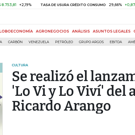
81
+2,19%
29,66%
+0,87%
+3,
TASA DE USURA CRÉDITO CONSUMO
LOBOECONOMÍA
AGRONEGOCIOS
ANÁLISIS
ASUNTOS LEGALES
ÍA
CARBÓN
VENEZUELA
PETRÓLEO
GRUPO ARGOS
EBITDA
AMÉ
CULTURA
Se realizó el lanzam
'Lo Vi y Lo Viví' del
Ricardo Arango