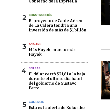
Gobierno de la Espriella
2
CONSTRUCCIÓN
El proyecto de Cable Aéreo
de La Calera tendría una
inversión de más de $1 billón
3
ANÁLISIS
Más Hayek, mucho más
Hayek
4
BOLSAS
El dólar cerró $21,81 a la baja
durante el último día hábil
del gobierno de Gustavo
Petro
5
COMERCIO
Esta es la oferta de Kokoriko