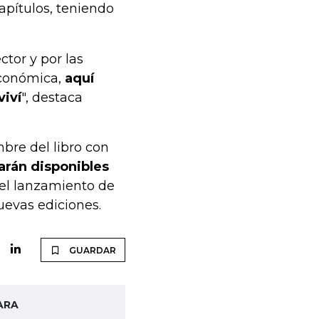
capítulos, teniendo
tor y por las
 económica,
aquí
viví
", destaca
mbre del libro con
arán disponibles
 el lanzamiento de
uevas ediciones.
GUARDAR
ARA