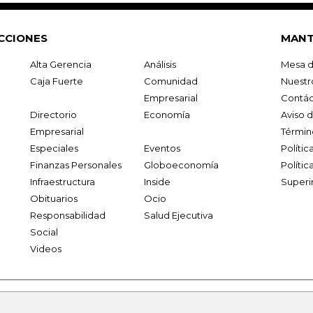
CCIONES
MANT
Alta Gerencia
Análisis
Mesa d
Caja Fuerte
Comunidad
Nuestr
Empresarial
Contác
Directorio
Economía
Aviso 
Empresarial
Términ
Especiales
Eventos
Políti
Finanzas Personales
Globoeconomía
Polític
Infraestructura
Inside
Superi
Obituarios
Ocio
Responsabilidad
Salud Ejecutiva
Social
Videos