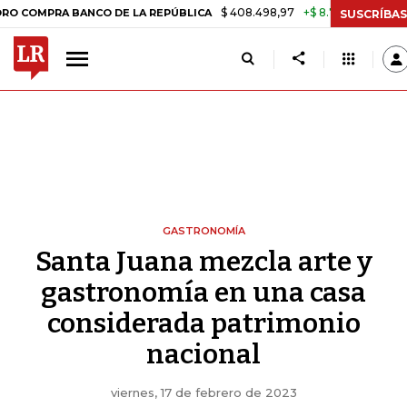
$ 408.498,97
+$ 8.753,81
+2,19%
NCO DE LA REPÚBLICA
TASA DE
SUSCRÍBAS
GASTRONOMÍA
Santa Juana mezcla arte y
gastronomía en una casa
considerada patrimonio
nacional
viernes, 17 de febrero de 2023