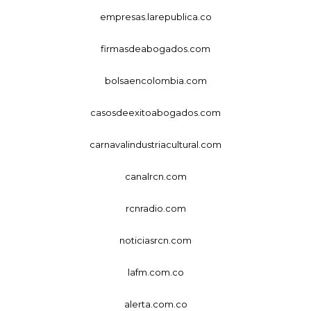
empresas.larepublica.co
firmasdeabogados.com
bolsaencolombia.com
casosdeexitoabogados.com
carnavalindustriacultural.com
canalrcn.com
rcnradio.com
noticiasrcn.com
lafm.com.co
alerta.com.co