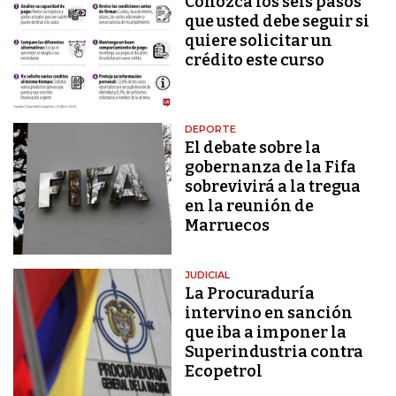
Conozca los seis pasos
que usted debe seguir si
quiere solicitar un
crédito este curso
DEPORTE
El debate sobre la
gobernanza de la Fifa
sobrevivirá a la tregua
en la reunión de
Marruecos
JUDICIAL
La Procuraduría
intervino en sanción
que iba a imponer la
Superindustria contra
Ecopetrol