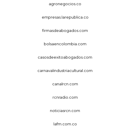
agronegocios.co
empresas.larepublica.co
firmasdeabogados.com
bolsaencolombia.com
casosdeexitoabogados.com
carnavalindustriacultural.com
canalrcn.com
rcnradio.com
noticiasrcn.com
lafm.com.co