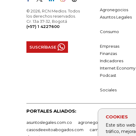
Agronegocios
© 2026, RCN Medios. Todos
los derechos reservados.
Asuntos Legales
Cr. 13a 37-32, Bogotá
(+57) 1 4227600
Consumo
Empresas
SUSCRÍBASE
Finanzas
Indicadores
Internet Economy
Podcast
Sociales
PORTALES ALIADOS:
COOKIES
asuntoslegales.com.co
agronegocios.co
empresas
Este sitio web
casosdeexitoabogados.com
carnavalindustriacultur
tráfico, mejor