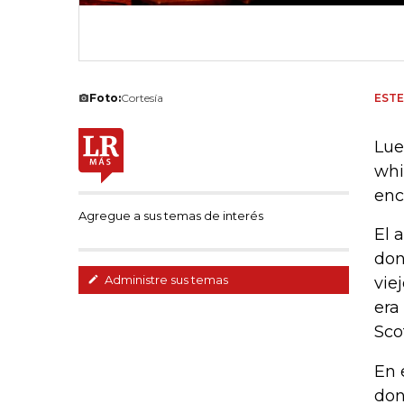
Foto:
Cortesía
EST
Lue
whi
enc
Agregue a sus temas de interés
El 
don
Administre sus temas
vie
era
Sco
En 
don