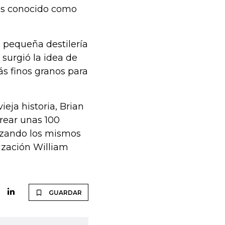
más conocido como
u pequeña destilería
surgió la idea de
ás finos granos para
eja historia, Brian
rear unas 100
lizando los mismos
ización William
GUARDAR