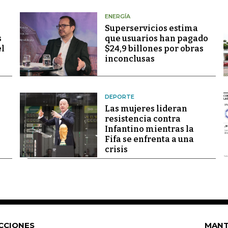
ENERGÍA
Superservicios estima
s
que usuarios han pagado
el
$24,9 billones por obras
inconclusas
DEPORTE
Las mujeres lideran
resistencia contra
Infantino mientras la
Fifa se enfrenta a una
crisis
CCIONES
MANT