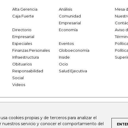
Alta Gerencia
Análisis
Mesa d
Caja Fuerte
Comunidad
Nuestr
Empresarial
Contác
Directorio
Economía
Aviso 
Empresarial
Términ
Especiales
Eventos
Políti
Finanzas Personales
Globoeconomía
Polític
Infraestructura
Inside
Superi
Obituarios
Ocio
Responsabilidad
Salud Ejecutiva
Social
Videos
.larepublica.co
firmasdeabogados.com
bolsaencolombia.com
 usa cookies propias y de terceros para analizar el
al.com
canalrcn.com
rcnradio.com
noticiasrcn.com
lafm.c
ar nuestros servicio y conocer el comportamiento del
ENTE