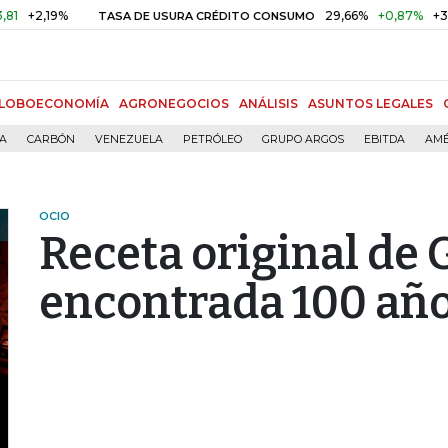
,19%
29,66%
+0,87%
+3,02%
TASA DE USURA CRÉDITO CONSUMO
LOBOECONOMÍA
AGRONEGOCIOS
ANÁLISIS
ASUNTOS LEGALES
ÍA
CARBÓN
VENEZUELA
PETRÓLEO
GRUPO ARGOS
EBITDA
AMÉ
OCIO
Receta original de 
encontrada 100 añ