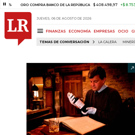
$ 408.498,97
+$ 8.753,81
+2
ORO COMPRA BANCO DE LA REPÚBLICA
JUEVES, 06 DE AGOSTO DE 2026
FINANZAS
ECONOMÍA
EMPRESAS
OCIO
G
TEMAS DE CONVERSACIÓN
LA CALERA
MINER