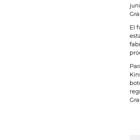
jun
Gra
El 
est
fab
pro
Par
Kin
bot
reg
Gra