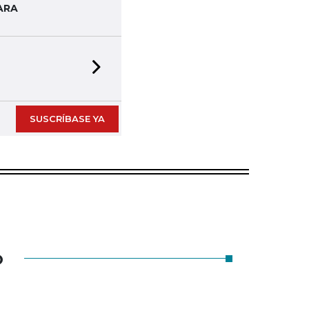
ARA
Next slide
SUSCRÍBASE YA
O