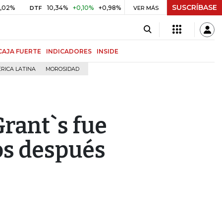
SUSCRÍBASE
10,34%
+0,10%
+0,98%
$ 416,86
+$ 0,05
+0,01%
DTF
UVR
VER MÁS
CAJA FUERTE
INDICADORES
INSIDE
RICA LATINA
MOROSIDAD
Grant`s fue
os después