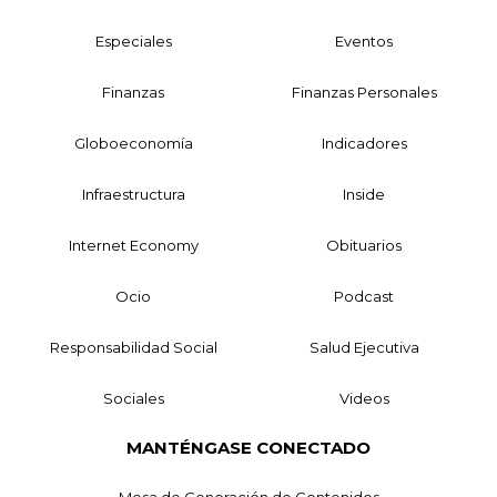
Especiales
Eventos
Finanzas
Finanzas Personales
Globoeconomía
Indicadores
Infraestructura
Inside
Internet Economy
Obituarios
Ocio
Podcast
Responsabilidad Social
Salud Ejecutiva
Sociales
Videos
MANTÉNGASE CONECTADO
Mesa de Generación de Contenidos