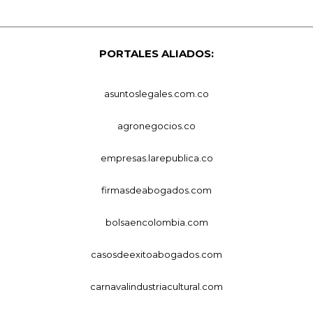
PORTALES ALIADOS:
asuntoslegales.com.co
agronegocios.co
empresas.larepublica.co
firmasdeabogados.com
bolsaencolombia.com
casosdeexitoabogados.com
carnavalindustriacultural.com